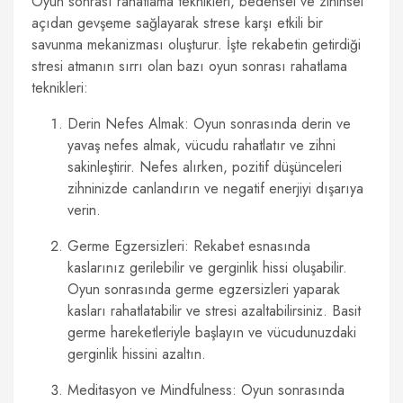
Oyun sonrası rahatlama teknikleri, bedensel ve zihinsel
açıdan gevşeme sağlayarak strese karşı etkili bir
savunma mekanizması oluşturur. İşte rekabetin getirdiği
stresi atmanın sırrı olan bazı oyun sonrası rahatlama
teknikleri:
Derin Nefes Almak: Oyun sonrasında derin ve
yavaş nefes almak, vücudu rahatlatır ve zihni
sakinleştirir. Nefes alırken, pozitif düşünceleri
zihninizde canlandırın ve negatif enerjiyi dışarıya
verin.
Germe Egzersizleri: Rekabet esnasında
kaslarınız gerilebilir ve gerginlik hissi oluşabilir.
Oyun sonrasında germe egzersizleri yaparak
kasları rahatlatabilir ve stresi azaltabilirsiniz. Basit
germe hareketleriyle başlayın ve vücudunuzdaki
gerginlik hissini azaltın.
Meditasyon ve Mindfulness: Oyun sonrasında