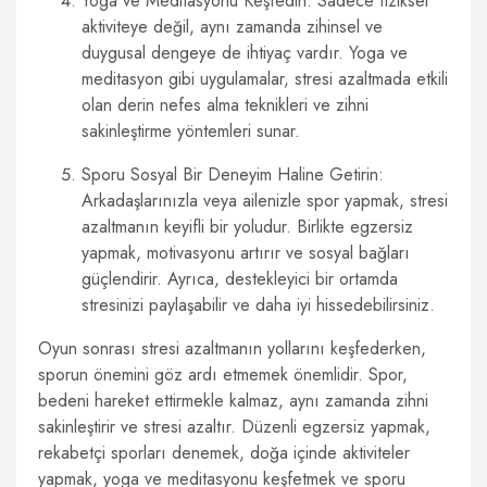
Yoga ve Meditasyonu Keşfedin: Sadece fiziksel
aktiviteye değil, aynı zamanda zihinsel ve
duygusal dengeye de ihtiyaç vardır. Yoga ve
meditasyon gibi uygulamalar, stresi azaltmada etkili
olan derin nefes alma teknikleri ve zihni
sakinleştirme yöntemleri sunar.
Sporu Sosyal Bir Deneyim Haline Getirin:
Arkadaşlarınızla veya ailenizle spor yapmak, stresi
azaltmanın keyifli bir yoludur. Birlikte egzersiz
yapmak, motivasyonu artırır ve sosyal bağları
güçlendirir. Ayrıca, destekleyici bir ortamda
stresinizi paylaşabilir ve daha iyi hissedebilirsiniz.
Oyun sonrası stresi azaltmanın yollarını keşfederken,
sporun önemini göz ardı etmemek önemlidir. Spor,
bedeni hareket ettirmekle kalmaz, aynı zamanda zihni
sakinleştirir ve stresi azaltır. Düzenli egzersiz yapmak,
rekabetçi sporları denemek, doğa içinde aktiviteler
yapmak, yoga ve meditasyonu keşfetmek ve sporu