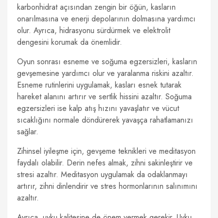
karbonhidrat açısından zengin bir öğün, kasların
onarılmasına ve enerji depolarının dolmasına yardımcı
olur. Ayrıca, hidrasyonu sürdürmek ve elektrolit
dengesini korumak da önemlidir.
Oyun sonrası esneme ve soğuma egzersizleri, kasların
gevşemesine yardımcı olur ve yaralanma riskini azaltır.
Esneme rutinlerini uygulamak, kasları esnek tutarak
hareket alanını artırır ve sertlik hissini azaltır. Soğuma
egzersizleri ise kalp atış hızını yavaşlatır ve vücut
sıcaklığını normale döndürerek yavaşça rahatlamanızı
sağlar.
Zihinsel iyileşme için, gevşeme teknikleri ve meditasyon
faydalı olabilir. Derin nefes almak, zihni sakinleştirir ve
stresi azaltır. Meditasyon uygulamak da odaklanmayı
artırır, zihni dinlendirir ve stres hormonlarının salınımını
azaltır.
Ayrıca, uyku kalitesine de önem vermek gerekir. Uyku,