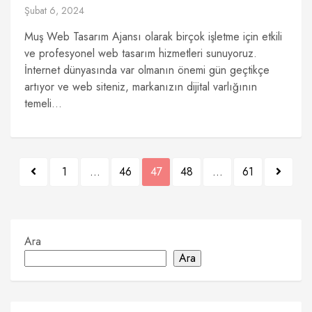
Şubat 6, 2024
Muş Web Tasarım Ajansı olarak birçok işletme için etkili
ve profesyonel web tasarım hizmetleri sunuyoruz.
İnternet dünyasında var olmanın önemi gün geçtikçe
artıyor ve web siteniz, markanızın dijital varlığının
temeli...
Yazı
1
…
46
47
48
…
61
sayfalaması
Ara
Ara