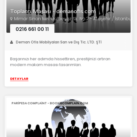
Toplantı Masası - demanofis.com
Mimar Sinan Mh. Gülbeyaz Sk. No:2 - Ataşehir / İstanbul
0216 661 00 11
Deman Ofis Mobilyaları San ve Dış Tic. LTD. ŞTİ
Başarınızı her adımda hissettiren, prestijinizi artıran
modern makam masası tasarımları.
DETAYLAR
PARIPESA COMPLAINT - BOOKIECOMPLAIN.COM