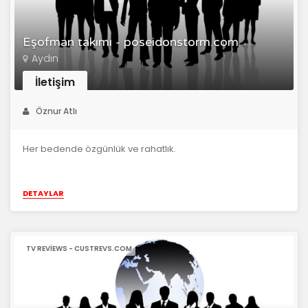
Eşofman takımı - poseidonstorm.com
Aydın
İletişim
Öznur Atlı
Her bedende özgünlük ve rahatlık.
DETAYLAR
TV REVIEWS - CUSTREVS.COM