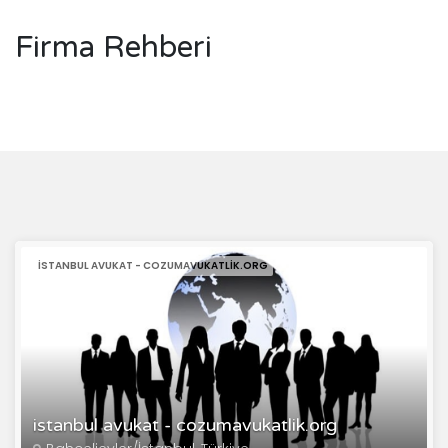
Firma Rehberi
ISTANBUL AVUKAT - COZUMAVUKATLIK.ORG
istanbul avukat - cozumavukatlik.org