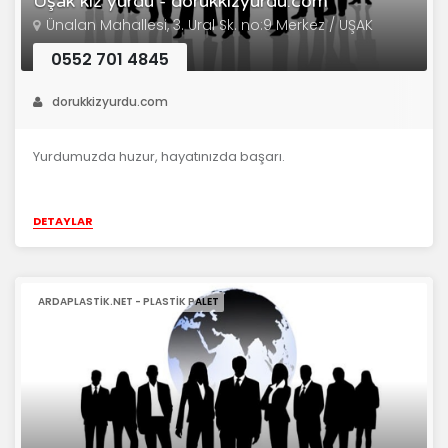
Uşak kız yurdu - dorukkizyurdu.com
Ünalan Mahallesi, 3. Ural Sk. no:9 Merkez / UŞAK
0552 701 4845
dorukkizyurdu.com
Yurdumuzda huzur, hayatınızda başarı.
DETAYLAR
ARDAPLASTIK.NET - PLASTIK PALET