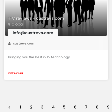
TV reviews - custrevs.com
Global
info@custrevs.com
custrevs.com
Bringing you the best in TV technology.
DETAYLAR
Previous
1
2
3
4
5
6
7
8
9