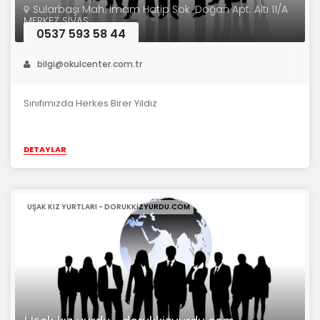
Sularbaşı Mah. İmam Hatip Sok. Doğan Apt. Altı 11/A
MERKEZ SİVAS
0537 593 58 44
bilgi@okulcenter.com.tr
Sınıfımızda Herkes Birer Yıldız
DETAYLAR
UŞAK KIZ YURTLARI - DORUKKIZYURDU.COM