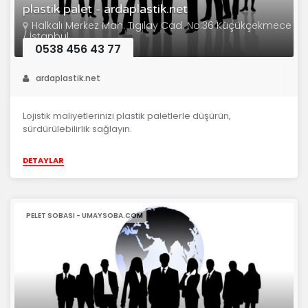
plastik palet - ardaplastik.net
Halkalı Merkez Mah. Tıgılay Cad. No:36 Küçükçekmece
/ İstanbul
0538 456 43 77
ardaplastik.net
Lojistik maliyetlerinizi plastik paletlerle düşürün,
sürdürülebilirlik sağlayın.
DETAYLAR
PELET SOBASI - UMAYSOBA.COM