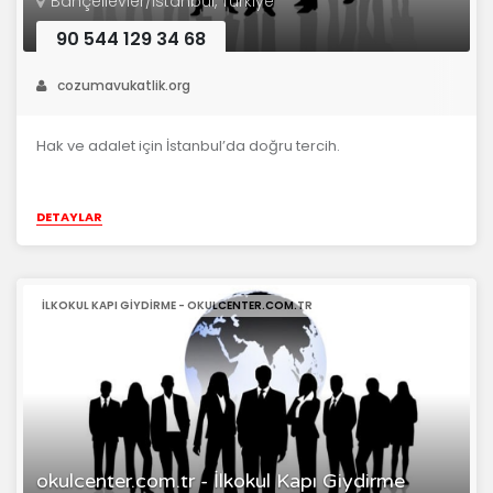
Bahçelievler/İstanbul, Türkiye
90 544 129 34 68
cozumavukatlik.org
Hak ve adalet için İstanbul’da doğru tercih.
DETAYLAR
İLKOKUL KAPI GIYDIRME - OKULCENTER.COM.TR
okulcenter.com.tr - İlkokul Kapı Giydirme