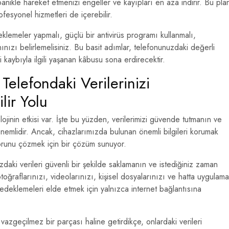
ikle hareket etmenizi engeller ve kayıpları en aza indirir. Bu pla
ofesyonel hizmetleri de içerebilir.
lemeler yapmalı, güçlü bir antivirüs programı kullanmalı,
ınızı belirlemelisiniz. Bu basit adımlar, telefonunuzdaki değerli
 kaybıyla ilgili yaşanan kâbusu sona erdirecektir.
Telefondaki Verilerinizi
ir Yolu
inin etkisi var. İşte bu yüzden, verilerimizi güvende tutmanın ve
önemlidir. Ancak, cihazlarımızda bulunan önemli bilgileri korumak
 sorunu çözmek için bir çözüm sunuyor.
daki verileri güvenli bir şekilde saklamanın ve istediğiniz zaman
toğraflarınızı, videolarınızı, kişisel dosyalarınızı ve hatta uygulama
 yedeklemeleri elde etmek için yalnızca internet bağlantısına
 vazgeçilmez bir parçası haline getirdikçe, onlardaki verileri