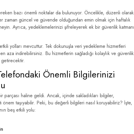
eken bazı önemli noktalar da bulunuyor. Öncelikle, düzenli olarak
 her zaman güncel ve güvende olduğundan emin olmak için haftalık
yin. Ayrıca, yedeklemelerinizi şifreleyerek ek bir güvenlik katman
etkili yolları mevcuttur. Tek dokunuşla veri yedekleme hizmetleri
 en aza indirebilirsiniz. Bu hizmetlerin sağladığı kolaylık ve güvenlik
 getirecektir.
Telefondaki Önemli Bilgilerinizi
lu
 parçası haline geldi. Ancak, içinde sakladıkları bilgiler,
ti önem taşıyabilir. Peki, bu değerli bilgileri nasıl koruyabiliriz? İşte,
ın beş etkili yolu:
in