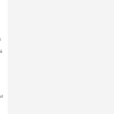
i
li
it