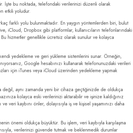
r. İşte bu noktada, telefondaki verilerinizi düzenli olarak
 etkili yoludur.
rkaç farklı yolu bulunmaktadır. En yaygın yöntemlerden biri, bulut
e, iCloud, Dropbox gibi platformlar, kullanıcıların telefonlarındaki
r. Bu hizmetler genellikle ücretsiz olarak sunulur ve kolayca
i, kendi yedekleme ve geri yükleme sistemlerini sunar. Örneğin,
lanıyorsanız, Google hesabınızı kullanarak telefonunuzdaki verileri
hazları için iTunes veya iCloud üzerinden yedekleme yapmak
a değil, aynı zamanda yeni bir cihaza geçtiğinizde de oldukça
zınıza kolayca eski verilerinizi aktarabilir ve işinize kaldığınız
ve veri kaybını önler, dolayısıyla iş ve kişisel yaşamınızı daha
emenin önemi oldukça büyüktür. Bu işlem, veri kaybıyla karşılaşma
olayısıyla, verilerinizi güvende tutmak ve beklenmedik durumlar