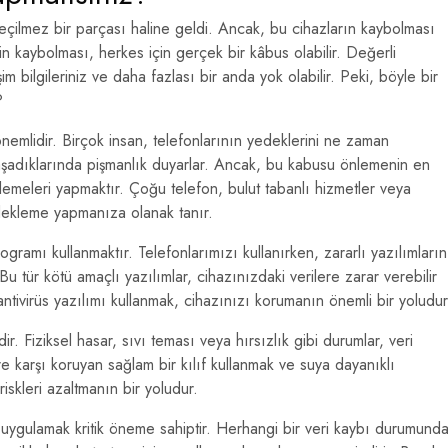
ilmez bir parçası haline geldi. Ancak, bu cihazların kaybolması
n kaybolması, herkes için gerçek bir kâbus olabilir. Değerli
işim bilgileriniz ve daha fazlası bir anda yok olabilir. Peki, böyle bir
?
emlidir. Birçok insan, telefonlarının yedeklerini ne zaman
yaşadıklarında pişmanlık duyarlar. Ancak, bu kabusu önlemenin en
eklemeleri yapmaktır. Çoğu telefon, bulut tabanlı hizmetler veya
edekleme yapmanıza olanak tanır.
ogramı kullanmaktır. Telefonlarımızı kullanırken, zararlı yazılımların
Bu tür kötü amaçlı yazılımlar, cihazınızdaki verilere zarar verebilir
 antivirüs yazılımı kullanmak, cihazınızı korumanın önemli bir yoludur
. Fiziksel hasar, sıvı teması veya hırsızlık gibi durumlar, veri
 karşı koruyan sağlam bir kılıf kullanmak ve suya dayanıklı
riskleri azaltmanın bir yoludur.
 uygulamak kritik öneme sahiptir. Herhangi bir veri kaybı durumund