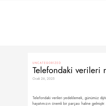
Skip
to
content
UNCATEGORIZED
Telefondaki verileri 
Ocak 26, 2025
Telefondaki verileri yedeklemek, günümüz dijital
hayatımızın önemli bir parçası haline gelmiştir