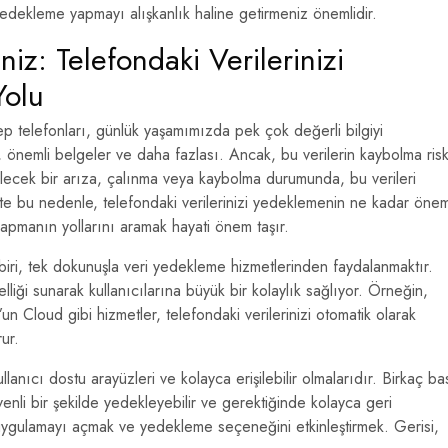
 yedekleme yapmayı alışkanlık haline getirmeniz önemlidir.
iz: Telefondaki Verilerinizi
Yolu
p telefonları, günlük yaşamımızda pek çok değerli bilgiyi
z, önemli belgeler ve daha fazlası. Ancak, bu verilerin kaybolma risk
cek bir arıza, çalınma veya kaybolma durumunda, bu verileri
şte bu nedenle, telefondaki verilerinizi yedeklemenin ne kadar önem
pmanın yollarını aramak hayati önem taşır.
biri, tek dokunuşla veri yedekleme hizmetlerinden faydalanmaktır.
liği sunarak kullanıcılarına büyük bir kolaylık sağlıyor. Örneğin,
 Cloud gibi hizmetler, telefondaki verilerinizi otomatik olarak
ur.
lanıcı dostu arayüzleri ve kolayca erişilebilir olmalarıdır. Birkaç bas
enli bir şekilde yedekleyebilir ve gerektiğinde kolayca geri
i uygulamayı açmak ve yedekleme seçeneğini etkinleştirmek. Gerisi,