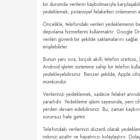
bir durumda verilerin kaybolmasıyla karşılaşabili
yedeklemek, potansiyel felaketleri önlemenin en
Öncelikle, telefondaki verileri yedeklemenin bi
depolama hizmetlerini kullanmaktır. Google Driv
verileri güvenli bir şekilde saklamalarını sağla
erişilebilirler.
Bunun yanı sıra, birçok akıllı telefon üreticis
Android işletim sistemine sahip bir telefon kul
yedekleyebilirsiniz. Benzer şekilde, Apple ci
mümkündür.
Verilerinizi yedeklemek, sadece felaket anınd
yararlıdır. Yedekleme işlemi sayesinde, yeni ciha
yerden devam edebilirsiniz. Bu, zaman kaybını 
sorunsuz hale getirir.
Telefondaki verilerinizi düzenli olarak yedekl
riskinizi azaltır ve hayatınızı kolaylaştırır. D