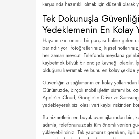
karşısında hazırlıklı olmak için düzenli olarak
Tek Dokunuşla Güvenliğin
Yedeklemenin En Kolay 
Hayatımızın önemli bir parçası haline gelen ce
barındırıyor: fotoğraflarımız, kişisel notlarımı
her zaman mevcut. Telefonda meydana gelebile
kaybetmek büyük bir endişe kaynağı olabilir. İ
olduğunu kavramak ve bunu en kolay şekilde ya
Güvenliğinizi sağlamanın en kolay yollarından 
Günümüzde, birçok mobil işletim sistemi bu özel
Apple’ın iCloud, Google’ın Drive ve Samsung’un
yedekleyerek sizi olası veri kaybı riskinden kor
Bu hizmetlerin en büyük avantajlarından biri, kul
adımla, telefonunuzdaki tüm önemli verileri güv
yükleyebilirsiniz. Tek yapmanız gereken, ilgil