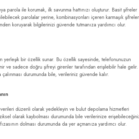
eya parola ile korumak, ilk savunma hattınızı oluşturur. Basit şifreler
lebilecek parolalar yerine, kombinasyonları içeren karmaşık şifreler
şimden koruyarak bilgilerinizi güvende tutmanıza yardımcı olur.
çin yerleşik bir özellik sunar. Bu özellik sayesinde, telefonunuzun
r ve sadece doğru şifreyi girenler tarafından erişilebilir hale gelir.
çalınması durumunda bile, verileriniz güvende kalır.
anın
 verileri düzenli olarak yedekleyin ve bulut depolama hizmetleri
ziksel olarak kaybolması durumunda bile verilerinize erişebileceğini
afızasının dolması durumunda da yer açmanıza yardımcı olur.