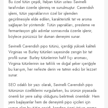
Bu özel tütün çeşidi, İtalyan tütün ustası Savinelli
tarafından özenle işlenmiş ve sunulmuştur. Cavendish
işlemi, tütün yapraklarının özel bir işlemden
geçirilmesiyle elde edilen, karakteristik tat ve aroma
sağlayan bir yöntemdir. Tütün yaprakları, presleme ve
fermantasyon gibi adımlar sonrasında özenle işlenir,
böylece pürüzsüz bir duman deneyimi sunar.
Savinelli Cavendish pipo tütünü, içerdiği yüksek kaliteli
Virginias ve Burley tütünleri sayesinde zengin bir tat
profili sunar. Burley tütünlerinin hafif fıçı aroması,
Virginia tütünlerinin ise tatlılık ve doğal şeker içeriğiyle
bu karışım, her nefeste derin ve tatmin edici bir lezzet
sunar.
SEO odaklı bir yazı olarak, Savinelli Cavendish pipo
tütününün özelliklerini vurgularken, bu ürünün piyasada
önemli bir yere sahip olduğunu belirtmek önemlidir. Hem
yeni başlayanlar hem de deneyimli pipo içicileri için
uygun olan bu tütün çeşidi, kendine özgü tat ve aroma