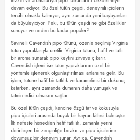
lezzet ve aromalarıyla pipo tutkunlarını cezbetmeye
devam ediyor. Bu özel tütün çeşidi, deneyimli içicilerin
tercihi olmakla kalmıyor, aynı zamanda yeni başlayanları
da büyüleyiciyor. Peki, bu tütün çeşidi ne gibi özellikler
sunuyor ve neden bu kadar popüler?
Savinelli Cavendish pipo tütünü, özenle seçilmiş Virginia
tütün yapraklarıyla üretilir. Virginia tütünü, hafif ve tatlı
bir aroma sunarak pipo keyfini zirveye çıkarır.
Cavendish işlemi ise tütün yapraklarının özel bir
yöntemle işlenerek olgunlaştırılması anlamına gelir. Bu
işlem, tütüne hafif bir tatlılık ve karamelimsi bir dokunuş
katarken, aynı zamanda dumanın daha yumuşak ve
tatmin edici olmasını sağlar.
Bu özel tütün çeşidi, kendine özgü tat ve kokusuyla
pipo içicileri arasında büyük bir hayran kitlesi bulmuştur.
İlk nefeste hissedilen hafif tatlılık, zamanla yerini
derinleşen bir zenginliğe bırakır ve pipo içicilerine
doyumsuz bir deneyim sunar. Ayrıca, Cavendish