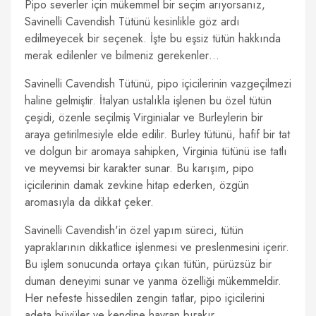
Pipo severler için mükemmel bir seçim arıyorsanız,
Savinelli Cavendish Tütünü kesinlikle göz ardı
edilmeyecek bir seçenek. İşte bu eşsiz tütün hakkında
merak edilenler ve bilmeniz gerekenler…
Savinelli Cavendish Tütünü, pipo içicilerinin vazgeçilmezi
haline gelmiştir. İtalyan ustalıkla işlenen bu özel tütün
çeşidi, özenle seçilmiş Virginialar ve Burleylerin bir
araya getirilmesiyle elde edilir. Burley tütünü, hafif bir tat
ve dolgun bir aromaya sahipken, Virginia tütünü ise tatlı
ve meyvemsi bir karakter sunar. Bu karışım, pipo
içicilerinin damak zevkine hitap ederken, özgün
aromasıyla da dikkat çeker.
Savinelli Cavendish'in özel yapım süreci, tütün
yapraklarının dikkatlice işlenmesi ve preslenmesini içerir.
Bu işlem sonucunda ortaya çıkan tütün, pürüzsüz bir
duman deneyimi sunar ve yanma özelliği mükemmeldir.
Her nefeste hissedilen zengin tatlar, pipo içicilerini
adeta büyüler ve kendine hayran bırakır.