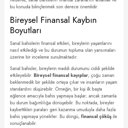
bu konuda bilinçlenmek son derece önemlidir.
Bireysel Finansal Kaybın
Boyutları
Sanal bahislerin finansal etkileri, bireylerin yaşamlarını
nasıl etkilediği ve bu durumun topluma olan yansımaları
üzerine bir inceleme sunulmaktadır.
Sanal bahisler, bireylerin maddi durumunu ciddi şekilde
etkileyebilir.
Bireysel finansal kayıplar
, çoğu zaman
beklenmedik bir şekilde ortaya çıkar ve insanların yaşam
standardını düşürebilir. Örneğin, bir kişi ilk başta
eğlence amacıyla bahis yapmaya başlar; ancak zamanla
bu durum bağımlılığa dönüşebilir. Bu noktada, bireyler
kaybettikleri paraları geri kazanma umuduyla daha fazla
bahis yapmaya yönelirler. Bu döngü,
finansal çöküş
ile
sonuçlanabilir.