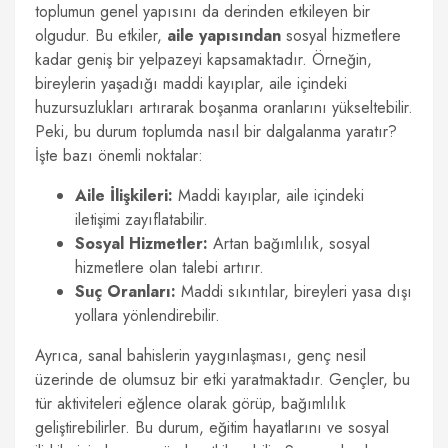
toplumun genel yapısını da derinden etkileyen bir
olgudur. Bu etkiler,
aile yapısından
sosyal hizmetlere
kadar geniş bir yelpazeyi kapsamaktadır. Örneğin,
bireylerin yaşadığı maddi kayıplar, aile içindeki
huzursuzlukları artırarak boşanma oranlarını yükseltebilir.
Peki, bu durum toplumda nasıl bir dalgalanma yaratır?
İşte bazı önemli noktalar:
Aile İlişkileri:
Maddi kayıplar, aile içindeki
iletişimi zayıflatabilir.
Sosyal Hizmetler:
Artan bağımlılık, sosyal
hizmetlere olan talebi artırır.
Suç Oranları:
Maddi sıkıntılar, bireyleri yasa dışı
yollara yönlendirebilir.
Ayrıca, sanal bahislerin yaygınlaşması, genç nesil
üzerinde de olumsuz bir etki yaratmaktadır. Gençler, bu
tür aktiviteleri eğlence olarak görüp, bağımlılık
geliştirebilirler. Bu durum, eğitim hayatlarını ve sosyal