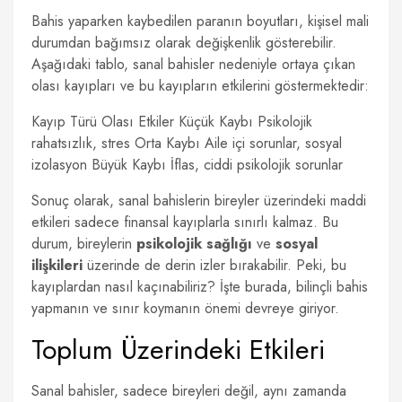
Bahis yaparken kaybedilen paranın boyutları, kişisel mali
durumdan bağımsız olarak değişkenlik gösterebilir.
Aşağıdaki tablo, sanal bahisler nedeniyle ortaya çıkan
olası kayıpları ve bu kayıpların etkilerini göstermektedir:
Kayıp Türü Olası Etkiler Küçük Kaybı Psikolojik
rahatsızlık, stres Orta Kaybı Aile içi sorunlar, sosyal
izolasyon Büyük Kaybı İflas, ciddi psikolojik sorunlar
Sonuç olarak, sanal bahislerin bireyler üzerindeki maddi
etkileri sadece finansal kayıplarla sınırlı kalmaz. Bu
durum, bireylerin
psikolojik sağlığı
ve
sosyal
ilişkileri
üzerinde de derin izler bırakabilir. Peki, bu
kayıplardan nasıl kaçınabiliriz? İşte burada, bilinçli bahis
yapmanın ve sınır koymanın önemi devreye giriyor.
Toplum Üzerindeki Etkileri
Sanal bahisler, sadece bireyleri değil, aynı zamanda