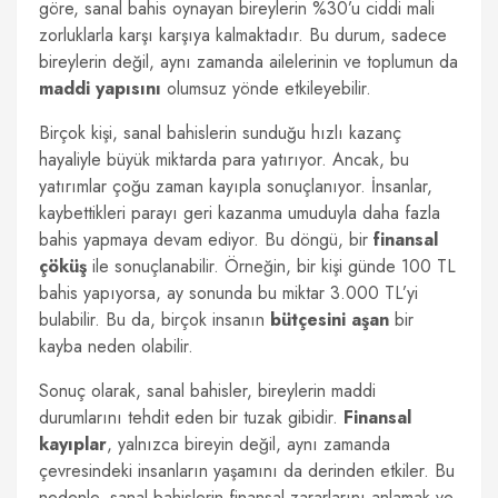
göre, sanal bahis oynayan bireylerin %30’u ciddi mali
zorluklarla karşı karşıya kalmaktadır. Bu durum, sadece
bireylerin değil, aynı zamanda ailelerinin ve toplumun da
maddi yapısını
olumsuz yönde etkileyebilir.
Birçok kişi, sanal bahislerin sunduğu hızlı kazanç
hayaliyle büyük miktarda para yatırıyor. Ancak, bu
yatırımlar çoğu zaman kayıpla sonuçlanıyor. İnsanlar,
kaybettikleri parayı geri kazanma umuduyla daha fazla
bahis yapmaya devam ediyor. Bu döngü, bir
finansal
çöküş
ile sonuçlanabilir. Örneğin, bir kişi günde 100 TL
bahis yapıyorsa, ay sonunda bu miktar 3.000 TL’yi
bulabilir. Bu da, birçok insanın
bütçesini aşan
bir
kayba neden olabilir.
Sonuç olarak, sanal bahisler, bireylerin maddi
durumlarını tehdit eden bir tuzak gibidir.
Finansal
kayıplar
, yalnızca bireyin değil, aynı zamanda
çevresindeki insanların yaşamını da derinden etkiler. Bu
nedenle, sanal bahislerin finansal zararlarını anlamak ve