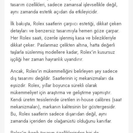
tasarım özellikleri, sadece zamansal işlevsellikle değil,
aynı zamanda estetik açıdan da etkileyicidir.
İlk bakışta, Rolex saatlerin çarpıcı estetiği, dikkat çeken
detayları ve benzersiz tasarımıyla hemen göze çarpar.
Her Rolex saati, özenle işlenmiş kasa ve bilezikleriyle
dikkat çeker. Paslanmaz çelikten altına, hatta değerli
taşlarla süslenmiş modellere kadar, Rolex'in kusursuz
işçiliği her zaman hayranlık uyandırır.
Ancak, Rolex'in mükemmelliğini belirleyen şey sadece
dış tasarımı değildir. Saatlerinin iç mekanizmaları da
eşsizdir. Rolex, yıllar boyunca sürekli olarak
mükemmeliyet için araştırma ve geliştirme yapmıştır.
Kendi üretim tesislerinde üretilen in-house calibres (saat
mekanizmaları), markanın kalitesinin bir göstergesidir.
Bu, Rolex saatlerin sadece dışarıdan değil, aynı
zamanda içeriden de olağanüstü olduğunu kanıtlar.
Rolex'in ikonik tasarım özelliklerinden biri de,