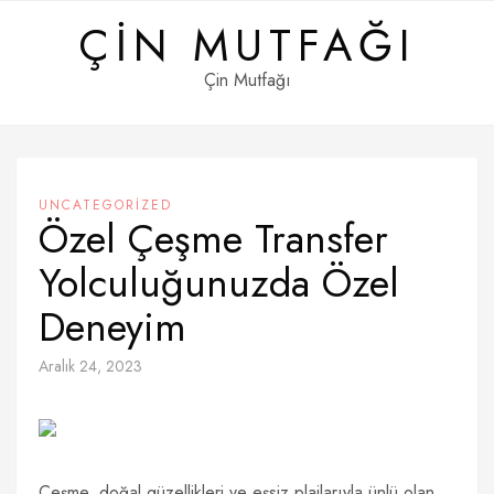
Skip
ÇIN MUTFAĞI
to
content
Çin Mutfağı
UNCATEGORIZED
Özel Çeşme Transfer
Yolculuğunuzda Özel
Deneyim
Aralık 24, 2023
Çeşme, doğal güzellikleri ve eşsiz plajlarıyla ünlü olan