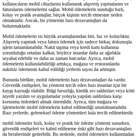
kullanıcıların mobil cihazlarını kullanarak alışveriş yapmalarını ve
faturalarını ödemelerini sağlar. Mobil ödemelerin sunduğu hızlı,
kolay ve pratik avantajlar, birçok kişinin tercih etmesine neden
olmaktadır. Ancak, bu yöntemin bazı dezavantajları da
bulunmaktadır.
Mobil ödemelerin en büyük avantajlarından biri, hız ve kolaylıktır.
Alışveriş yapmak veya fatura ödemek için sadece birkaç dokunuşla
işlem tamamlanabilir. Nakit taşıma veya kredi kartı kullanma
zorunluluğu ortadan kalkar, böylece insanlar daha az ağırlıkla
seyahat edebilir ve daha az zaman harcarlar. Ayrıca, mobil
ödemelerin kullanılabilirliği arttıkça, mağaza ve restoranlarda
nakitsiz ödemenin kabul edildiği yerlerin sayısı da artmıştır.
Bununla birlikte, mobil ödemelerin bazı dezavantajları da vardır.
Güvenlik endişeleri, bu yöntemi tercih eden bazı insanlar için bir
kaygı kaynağı olabilir. Bilgi hırsızlığı, kimlik avı saldırıları veya kötü
niyetli yazılım ve uygulamalar yoluyla yapılan saldırılara karşı
korunma önlemleri almak önemlidir. Ayrıca, tüm mağaza ve
işletmelerde mobil ödemelerin kabul edilmediği unutulmamalıdır.
Bazı yerlerde, geleneksel ödeme yöntemleri hala tercih edilmektedir.
mobil ödemeler hızlı, kolay ve pratik bir ödeme yöntemi sunarken,
güvenlik endişeleri ve kabul edilmeme riski gibi bazı dezavantajları
da beraberinde getirebilir. Bu nedenle, mobil ödemeleri kullanmadan