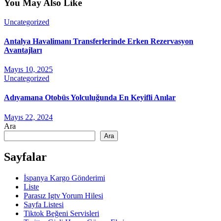
You May Also Like
Uncategorized
Antalya Havalimanı Transferlerinde Erken Rezervasyon
Avantajları
Mayıs 10, 2025
Uncategorized
Adıyamana Otobüs Yolculuğunda En Keyifli Anılar
Mayıs 22, 2024
Ara
Ara
Sayfalar
İspanya Kargo Gönderimi
Liste
Parasız Igtv Yorum Hilesi
Sayfa Listesi
Tiktok Beğeni Servisleri