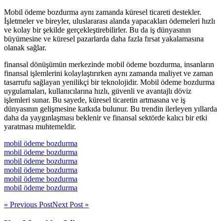
Mobil ödeme bozdurma aynı zamanda küresel ticareti destekler.
İşletmeler ve bireyler, uluslararası alanda yapacakları ödemeleri hızlı
ve kolay bir şekilde gerçekleştirebilirler. Bu da iş dünyasının
büyümesine ve küresel pazarlarda daha fazla fırsat yakalamasına
olanak sağlar.
finansal dönüşümün merkezinde mobil ödeme bozdurma, insanların
finansal işlemlerini kolaylaştırırken aynı zamanda maliyet ve zaman
tasarrufu sağlayan yenilikçi bir teknolojidir. Mobil ödeme bozdurma
uygulamaları, kullanıcılarına hızlı, güvenli ve avantajlı döviz
işlemleri sunar. Bu sayede, küresel ticaretin artmasına ve iş
dünyasının gelişmesine katkıda bulunur. Bu trendin ilerleyen yıllarda
daha da yaygınlaşması beklenir ve finansal sektörde kalıcı bir etki
yaratması muhtemeldir.
mobil ödeme bozdurma
mobil ödeme bozdurma
mobil ödeme bozdurma
mobil ödeme bozdurma
mobil ödeme bozdurma
mobil ödeme bozdurma
« Previous Post
Next Post »