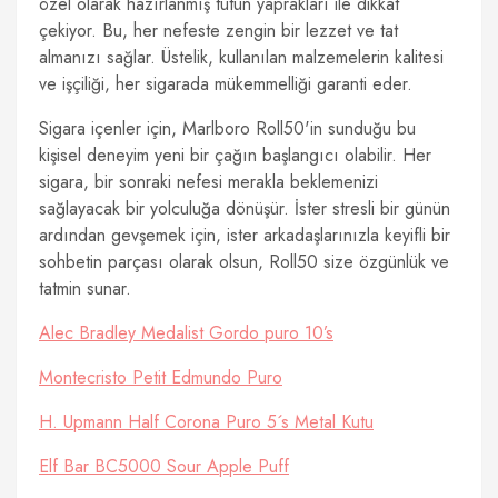
özel olarak hazırlanmış tütün yaprakları ile dikkat
çekiyor. Bu, her nefeste zengin bir lezzet ve tat
almanızı sağlar. Üstelik, kullanılan malzemelerin kalitesi
ve işçiliği, her sigarada mükemmelliği garanti eder.
Sigara içenler için, Marlboro Roll50'in sunduğu bu
kişisel deneyim yeni bir çağın başlangıcı olabilir. Her
sigara, bir sonraki nefesi merakla beklemenizi
sağlayacak bir yolculuğa dönüşür. İster stresli bir günün
ardından gevşemek için, ister arkadaşlarınızla keyifli bir
sohbetin parçası olarak olsun, Roll50 size özgünlük ve
tatmin sunar.
Alec Bradley Medalist Gordo puro 10’s
Montecristo Petit Edmundo Puro
H. Upmann Half Corona Puro 5´s Metal Kutu
Elf Bar BC5000 Sour Apple Puff