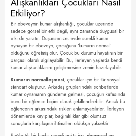
Alışkanlıkları Çocukları Nasıl
Etkiliyor?
Bir ebeveynin kumar alışkanlığı, çocuklar üzerinde
sadece görsel bir etki değil, aynı zamanda duygusal bir
etki de yaratır. Düşünsenize, evde sürekli kumar
oynayan bir ebeveyn, çocuğuna ‘kumarın normal’
olduğunu öğretmiş olur. Çocuk bu durumu hayatının bir
parçası olarak algılayabilir. Bu, ilerleyen yaşlarda kendi
kumar alışkanlıklarını geliştirmesine zemin hazırlayabilir.
Kumarın normalleşmesi
, çocuklar için bir tür sosyal
standart oluşturur. Arkadaş gruplarındaki sohbetlerde
kumar oynamanın gündeme gelmesi, çocuğun kafasında
bunu bir eğlence biçimi olarak şekillendirebilir. Ancak bu
eğlencenin arkasındaki riskleri anlamayabilirler. İlerleyen
dönemlerde kayıplar, bağımlılıklar gibi olumsuz
sonuçlarla karşılaşma ihtimalleri oldukça yüksektir.
Bağlantılı bir başka önemli nokta ise,
duygusal ve