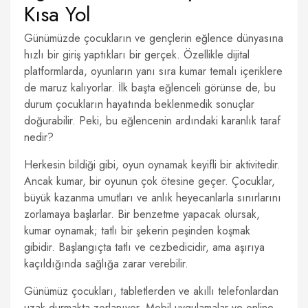
Kısa Yol
Günümüzde çocukların ve gençlerin eğlence dünyasına
hızlı bir giriş yaptıkları bir gerçek. Özellikle dijital
platformlarda, oyunların yanı sıra kumar temalı içeriklere
de maruz kalıyorlar. İlk başta eğlenceli görünse de, bu
durum çocukların hayatında beklenmedik sonuçlar
doğurabilir. Peki, bu eğlencenin ardındaki karanlık taraf
nedir?
Herkesin bildiği gibi, oyun oynamak keyifli bir aktivitedir.
Ancak kumar, bir oyunun çok ötesine geçer. Çocuklar,
büyük kazanma umutları ve anlık heyecanlarla sınırlarını
zorlamaya başlarlar. Bir benzetme yapacak olursak,
kumar oynamak; tatlı bir şekerin peşinden koşmak
gibidir. Başlangıçta tatlı ve cezbedicidir, ama aşırıya
kaçıldığında sağlığa zarar verebilir.
Günümüz çocukları, tabletlerden ve akıllı telefonlardan
uzak durmakta zorlanıyor. Mobil uygulamalar ve online