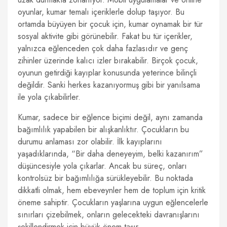
oyunlar, kumar temalı içeriklerle dolup taşıyor. Bu
ortamda büyüyen bir çocuk için, kumar oynamak bir tür
sosyal aktivite gibi görünebilir. Fakat bu tür içerikler,
yalnızca eğlenceden çok daha fazlasıdır ve genç
zihinler üzerinde kalıcı izler bırakabilir. Birçok çocuk,
oyunun getirdiği kayıplar konusunda yeterince bilinçli
değildir. Sanki herkes kazanıyormuş gibi bir yanılsama
ile yola çıkabilirler.
Kumar, sadece bir eğlence biçimi değil, aynı zamanda
bağımlılık yapabilen bir alışkanlıktır. Çocukların bu
durumu anlaması zor olabilir. İlk kayıplarını
yaşadıklarında, “Bir daha deneyeyim, belki kazanırım”
düşüncesiyle yola çıkarlar. Ancak bu süreç, onları
kontrolsüz bir bağımlılığa sürükleyebilir. Bu noktada
dikkatli olmak, hem ebeveynler hem de toplum için kritik
öneme sahiptir. Çocukların yaşlarına uygun eğlencelerle
sınırları çizebilmek, onların gelecekteki davranışlarını
şekillendirmek için büyük önem taşır.