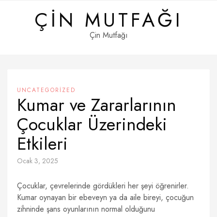
Skip
ÇIN MUTFAĞI
to
content
Çin Mutfağı
UNCATEGORIZED
Kumar ve Zararlarının
Çocuklar Üzerindeki
Etkileri
Ocak 3, 2025
Çocuklar, çevrelerinde gördükleri her şeyi öğrenirler.
Kumar oynayan bir ebeveyn ya da aile bireyi, çocuğun
zihninde şans oyunlarının normal olduğunu