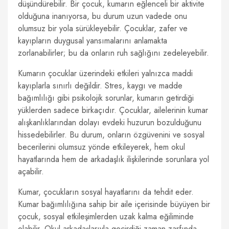
düşündürebilir. Bir çocuk, kumarın eğlenceli bir aktivite
olduğuna inanıyorsa, bu durum uzun vadede onu
olumsuz bir yola sürükleyebilir. Çocuklar, zafer ve
kayıpların duygusal yansımalarını anlamakta
zorlanabilirler; bu da onların ruh sağlığını zedeleyebilir.
Kumarın çocuklar üzerindeki etkileri yalnızca maddi
kayıplarla sınırlı değildir. Stres, kaygı ve madde
bağımlılığı gibi psikolojik sorunlar, kumarın getirdiği
yüklerden sadece birkaçıdır. Çocuklar, ailelerinin kumar
alışkanlıklarından dolayı evdeki huzurun bozulduğunu
hissedebilirler. Bu durum, onların özgüvenini ve sosyal
becerilerini olumsuz yönde etkileyerek, hem okul
hayatlarında hem de arkadaşlık ilişkilerinde sorunlara yol
açabilir.
Kumar, çocukların sosyal hayatlarını da tehdit eder.
Kumar bağımlılığına sahip bir aile içerisinde büyüyen bir
çocuk, sosyal etkileşimlerden uzak kalma eğiliminde
olabilir. Okul arkadaşlarıyla geçirdiği zaman zarfında,