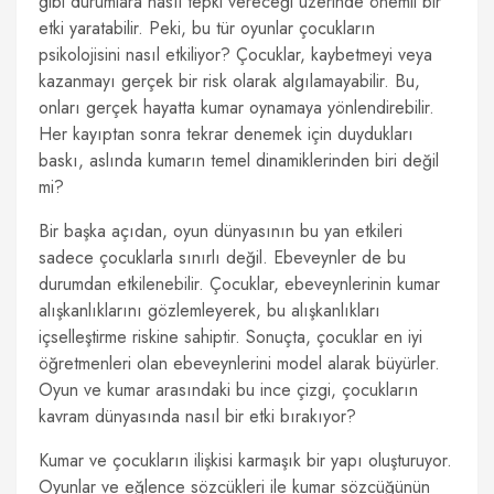
gibi durumlara nasıl tepki vereceği üzerinde önemli bir
etki yaratabilir. Peki, bu tür oyunlar çocukların
psikolojisini nasıl etkiliyor? Çocuklar, kaybetmeyi veya
kazanmayı gerçek bir risk olarak algılamayabilir. Bu,
onları gerçek hayatta kumar oynamaya yönlendirebilir.
Her kayıptan sonra tekrar denemek için duydukları
baskı, aslında kumarın temel dinamiklerinden biri değil
mi?
Bir başka açıdan, oyun dünyasının bu yan etkileri
sadece çocuklarla sınırlı değil. Ebeveynler de bu
durumdan etkilenebilir. Çocuklar, ebeveynlerinin kumar
alışkanlıklarını gözlemleyerek, bu alışkanlıkları
içselleştirme riskine sahiptir. Sonuçta, çocuklar en iyi
öğretmenleri olan ebeveynlerini model alarak büyürler.
Oyun ve kumar arasındaki bu ince çizgi, çocukların
kavram dünyasında nasıl bir etki bırakıyor?
Kumar ve çocukların ilişkisi karmaşık bir yapı oluşturuyor.
Oyunlar ve eğlence sözcükleri ile kumar sözcüğünün