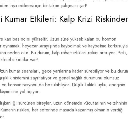
eniden inşa edilmesi için bir takım çalışması şart!
i Kumar Etkileri: Kalp Krizi Riskinde
r ve kan basıncını yükseltir. Uzun süre yüksek kalan bu hormon
umar oynamak, heyecan arayışında kaybolmak ve kaybetme korkusuyla
na neden olur. Bu durum, kalp rahatsızlıkları riskini artırıyor. Peki,
iksel sıkıntılar var?
Uzun kumar seansları, gece yarılarına kadar sürebiliyor ve bu duru
ağışıklık sistemini zayıflatıyor ve genel sağlık durumunu olumsuz
arı ve konsantrasyonu da bozulabiliyor. Düşük kaliteli uyku, enerjinin
 düşmesine yol açıyor.
şkanlığı sürdüren bireyler, uzun dönemde vücutlarının ve zihninin
. Kumarın riskleri, her seferinde masada kazanmış olmanın verdiği
or.