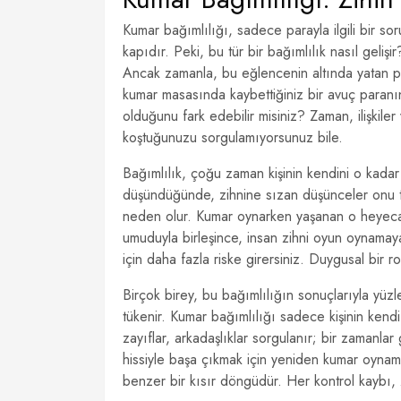
Kumar bağımlılığı, sadece parayla ilgili bir so
kapıdır. Peki, bu tür bir bağımlılık nasıl gelişi
Ancak zamanla, bu eğlencenin altında yatan ps
kumar masasında kaybettiğiniz bir avuç paranı
olduğunu fark edebilir misiniz? Zaman, ilişki
koştuğunuzu sorgulamıyorsunuz bile.
Bağımlılık, çoğu zaman kişinin kendini o kadar 
düşündüğünde, zihnine sızan düşünceler onu t
neden olur. Kumar oynarken yaşanan o heyecan
umuduyla birleşince, insan zihni oyun oynamaya b
için daha fazla riske girersiniz. Duygusal bir ro
Birçok birey, bu bağımlılığın sonuçlarıyla yüzle
tükenir. Kumar bağımlılığı sadece kişinin kendi
zayıflar, arkadaşlıklar sorgulanır; bir zamanlar
hissiyle başa çıkmak için yeniden kumar oyna
benzer bir kısır döngüdür. Her kontrol kaybı, zi