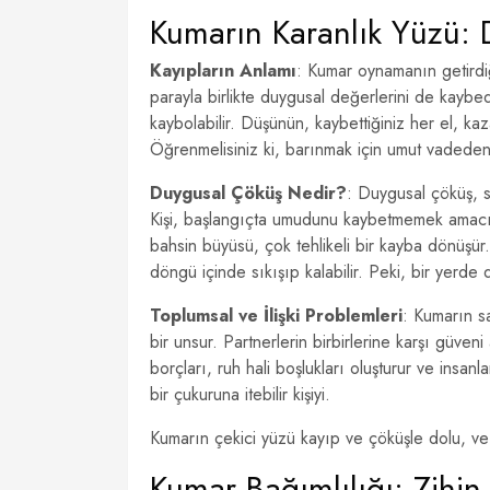
Kumarın Karanlık Yüzü:
Kayıpların Anlamı
: Kumar oynamanın getirdiği
parayla birlikte duygusal değerlerini de kaybe
kaybolabilir. Düşünün, kaybettiğiniz her el, k
Öğrenmelisiniz ki, barınmak için umut vadeden h
Duygusal Çöküş Nedir?
: Duygusal çöküş, s
Kişi, başlangıçta umudunu kaybetmemek amacıy
bahsin büyüsü, çok tehlikeli bir kayba dönüşü
döngü içinde sıkışıp kalabilir. Peki, bir yerd
Toplumsal ve İlişki Problemleri
: Kumarın sa
bir unsur. Partnerlerin birbirlerine karşı güveni a
borçları, ruh hali boşlukları oluşturur ve insan
bir çukuruna itebilir kişiyi.
Kumarın çekici yüzü kayıp ve çöküşle dolu, ve 
Kumar Bağımlılığı: Zihin