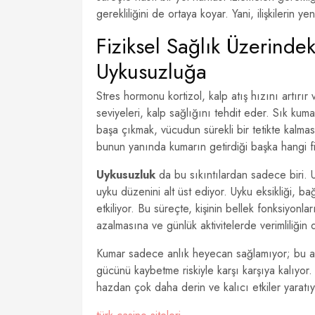
gerekliliğini de ortaya koyar. Yani, ilişkilerin y
Fiziksel Sağlık Üzerindek
Uykusuzluğa
Stres hormonu kortizol, kalp atış hızını artırı
seviyeleri, kalp sağlığını tehdit eder. Sık k
başa çıkmak, vücudun sürekli bir tetikte kalması
bunun yanında kumarın getirdiği başka hangi fiz
Uykusuzluk
da bu sıkıntılardan sadece biri. 
uyku düzenini alt üst ediyor. Uyku eksikliği, b
etkiliyor. Bu süreçte, kişinin bellek fonksiyonl
azalmasına ve günlük aktivitelerde verimliliğin
Kumar sadece anlık heyecan sağlamıyor; bu alı
gücünü kaybetme riskiyle karşı karşıya kalıyor
hazdan çok daha derin ve kalıcı etkiler yaratıy