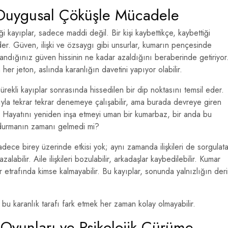
 Duygusal Çöküşle Mücadele
 kayıplar, sadece maddi değil. Bir kişi kaybettikçe, kaybettiği
der. Güven, ilişki ve özsaygı gibi unsurlar, kumarın pençesinde
azandığınız güven hissinin ne kadar azaldığını beraberinde getiriyor
er jeton, aslında karanlığın davetini yapıyor olabilir.
ürekli kayıplar sonrasında hissedilen bir dip noktasını temsil eder.
la tekrar tekrar denemeye çalışabilir, ama burada devreye giren
r. Hayatını yeniden inşa etmeyi uman bir kumarbaz, bir anda bu
e durmanın zamanı gelmedi mi?
dece birey üzerinde etkisi yok; aynı zamanda ilişkileri de sorgulat
zalabilir. Aile ilişkileri bozulabilir, arkadaşlar kaybedilebilir. Kumar
lar etrafında kimse kalmayabilir. Bu kayıplar, sonunda yalnızlığın der
bu karanlık tarafı fark etmek her zaman kolay olmayabilir.
 Oyunları ve Psikolojik Çürüme