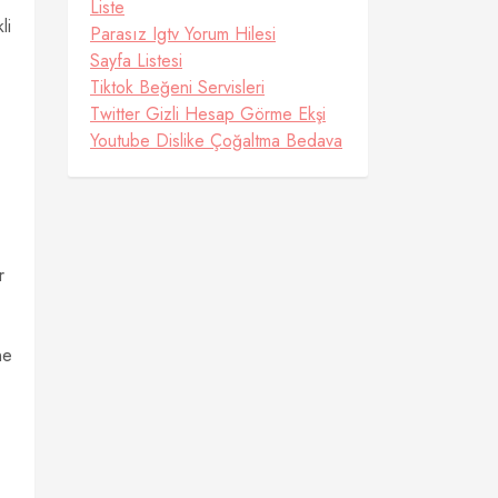
Liste
li
Parasız Igtv Yorum Hilesi
Sayfa Listesi
Tiktok Beğeni Servisleri
Twitter Gizli Hesap Görme Ekşi
Youtube Dislike Çoğaltma Bedava
r
ne