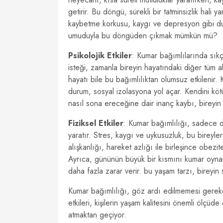
getirir. Bu döngü, sürekli bir tatminsizlik hali y
kaybetme korkusu, kaygı ve depresyon gibi duy
umuduyla bu döngüden çıkmak mümkün mü?
Psikolojik Etkiler
: Kumar bağımlılarında sıkç
isteği, zamanla bireyin hayatındaki diğer tüm akti
hayatı bile bu bağımlılıktan olumsuz etkilenir
durum, sosyal izolasyona yol açar. Kendini köt
nasıl sona ereceğine dair inanç kaybı, bireyin r
Fiziksel Etkiler
: Kumar bağımlılığı, sadece du
yaratır. Stres, kaygı ve uykusuzluk, bu birey
alışkanlığı, hareket azlığı ile birleşince obezite 
Ayrıca, gününün büyük bir kısmını kumar oynam
daha fazla zarar verir. bu yaşam tarzı, bireyi
Kumar bağımlılığı, göz ardı edilmemesi gereken
etkileri, kişilerin yaşam kalitesini önemli ölçü
atmaktan geçiyor.