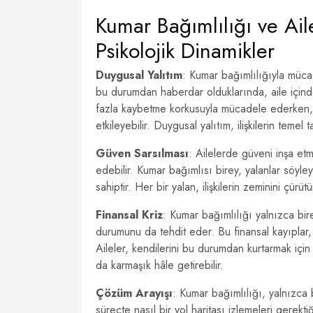
Kumar Bağımlılığı ve Ail
Psikolojik Dinamikler
Duygusal Yalıtım
: Kumar bağımlılığıyla mücad
bu durumdan haberdar olduklarında, aile içind
fazla kaybetme korkusuyla mücadele ederken, bu 
etkileyebilir. Duygusal yalıtım, ilişkilerin temel t
Güven Sarsılması
: Ailelerde güveni inşa et
edebilir. Kumar bağımlısı birey, yalanlar söyle
sahiptir. Her bir yalan, ilişkilerin zeminini çü
Finansal Kriz
: Kumar bağımlılığı yalnızca bi
durumunu da tehdit eder. Bu finansal kayıplar, a
Aileler, kendilerini bu durumdan kurtarmak iç
da karmaşık hâle getirebilir.
Çözüm Arayışı
: Kumar bağımlılığı, yalnızca b
süreçte nasıl bir yol haritası izlemeleri gerekt