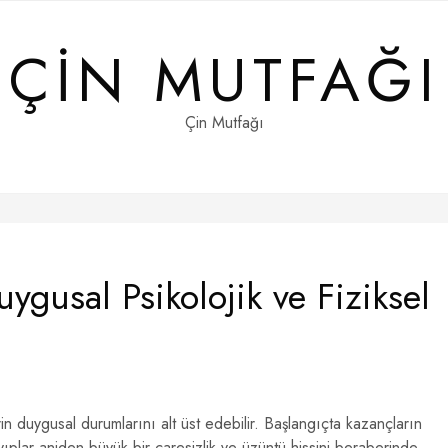
ÇIN MUTFAĞI
Çin Mutfağı
ygusal Psikolojik ve Fiziksel
rin duygusal durumlarını alt üst edebilir. Başlangıçta kazançların
ayıplar aniden büyük bir çaresizlik ve üzüntü hissini beraberinde