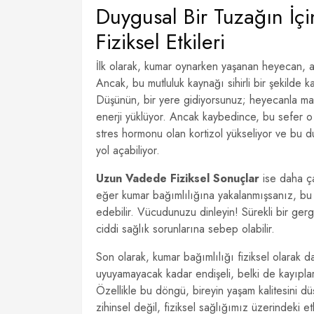
Duygusal Bir Tuzağın İç
Fiziksel Etkileri
İlk olarak, kumar oynarken yaşanan heyecan, adr
Ancak, bu mutluluk kaynağı sihirli bir şekilde
Düşünün, bir yere gidiyorsunuz; heyecanla ma
enerji yüklüyor. Ancak kaybedince, bu sefer o e
stres hormonu olan kortizol yükseliyor ve bu dur
yol açabiliyor.
Uzun Vadede Fiziksel Sonuçlar
ise daha çar
eğer kumar bağımlılığına yakalanmışsanız, bu d
edebilir. Vücudunuzu dinleyin! Sürekli bir gerg
ciddi sağlık sorunlarına sebep olabilir.
Son olarak, kumar bağımlılığı fiziksel olarak da
uyuyamayacak kadar endişeli, belki de kayıpla
Özellikle bu döngü, bireyin yaşam kalitesini dü
zihinsel değil, fiziksel sağlığımız üzerindeki et