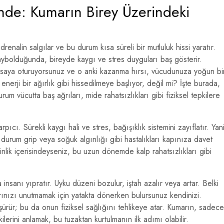
inde: Kumarın Birey Üzerindeki
enalin salgılar ve bu durum kısa süreli bir mutluluk hissi yaratır.
 kaybolduğunda, bireyde kaygı ve stres duyguları baş gösterir.
saya oturuyorsunuz ve o anki kazanma hırsı, vücudunuza yoğun bi
nerji bir ağırlık gibi hissedilmeye başlıyor, değil mi? İşte burada,
um vücutta baş ağrıları, mide rahatsızlıkları gibi fiziksel tepkilere
pıcı. Sürekli kaygı hali ve stres, bağışıklık sistemini zayıflatır. Yani
urum grip veya soğuk algınlığı gibi hastalıkları kapınıza davet
inlik içerisindeyseniz, bu uzun dönemde kalp rahatsızlıkları gibi
 insanı yıpratır. Uyku düzeni bozulur, iştah azalır veya artar. Belki
rınızı unutmamak için yatakta dönerken bulursunuz kendinizi.
şürür; bu da onun fiziksel sağlığını tehlikeye atar. Kumarın, sadece
kilerini anlamak, bu tuzaktan kurtulmanın ilk adımı olabilir.