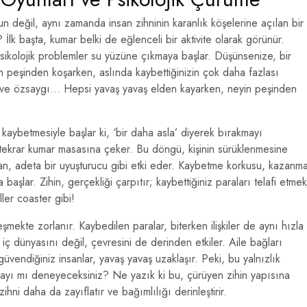
run değil, aynı zamanda insan zihninin karanlık köşelerine açılan bir
r? İlk başta, kumar belki de eğlenceli bir aktivite olarak görünür.
ikolojik problemler su yüzüne çıkmaya başlar. Düşünsenize, bir
n peşinden koşarken, aslında kaybettiğinizin çok daha fazlası
ler ve özsaygı… Hepsi yavaş yavaş elden kayarken, neyin peşinden
kaybetmesiyle başlar ki, ‘bir daha asla’ diyerek bırakmayı
ekrar kumar masasına çeker. Bu döngü, kişinin sürüklenmesine
, adeta bir uyuşturucu gibi etki eder. Kaybetme korkusu, kazanm
aşlar. Zihin, gerçekliği çarpıtır; kaybettiğiniz paraları telafi etmek
ller coaster gibi!
şmekte zorlanır. Kaybedilen paralar, biterken ilişkiler de aynı hızla
 iç dünyasını değil, çevresini de derinden etkiler. Aile bağları
 güvendiğiniz insanlar, yavaş yavaş uzaklaşır. Peki, bu yalnızlık
mayı mı deneyeceksiniz? Ne yazık ki bu, çürüyen zihin yapısına
hni daha da zayıflatır ve bağımlılığı derinleştirir.