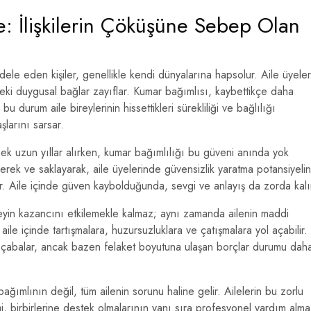
e: İlişkilerin Çöküşüne Sebep Olan
ele eden kişiler, genellikle kendi dünyalarına hapsolur. Aile üyeler
eki duygusal bağlar zayıflar. Kumar bağımlısı, kaybettikçe daha
durum aile bireylerinin hissettikleri sürekliliği ve bağlılığı
aşlarını sarsar.
mek uzun yıllar alırken, kumar bağımlılığı bu güveni anında yok
yerek ve saklayarak, aile üyelerinde güvensizlik yaratma potansiyeli
rütür. Aile içinde güven kaybolduğunda, sevgi ve anlayış da zorda kalı
reyin kazancını etkilemekle kalmaz; aynı zamanda ailenin maddi
ile içinde tartışmalara, huzursuzluklara ve çatışmalara yol açabilir.
in çabalar, ancak bazen felaket boyutuna ulaşan borçlar durumu dah
ağımlının değil, tüm ailenin sorunu haline gelir. Ailelerin bu zorlu
iği, birbirlerine destek olmalarının yanı sıra profesyonel yardım alma