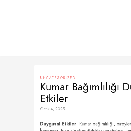
Skip
to
content
UNCATEGORIZED
Kumar Bağımlılığı Du
Etkiler
Ocak 4, 2025
Duygusal Etkiler
: Kumar bağımlılığı, bireyle
heyecanı, kısa süreli mutluluklar yaratırken, k