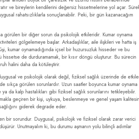
aratır ve bireylerin kendilerini değersiz hissetmelerine yol açar. Sürek
gusal rahatsızlıklarla sonuçlanabilir. Peki, bir gün kazanacağım
a görülen bir diğer sorun da psikolojik etkileridir. Kumar oynama
viteleri gölgelemeye başlar. Arkadaşlıklar, aile ilişkileri ve hatta iş
. Kişi, kumar oynamadığında içsel bir huzursuzluk hisseder ve bu
ü hissetse de durduramamak, bir kısır döngü oluşturur. Bu sürecin
uh halini daha da kötüleştirir.
ygusal ve psikolojik olarak değil, fiziksel sağlık üzerinde de etkile
lerde sıkça görülen sorunlardır. Uzun saatler boyunca kumar oynama
ya da kalp hastalıkları gibi fiziksel sağlık sorunlarını tetikleyebilir.
akla geçiren bir kişi, uykuya, beslenmeye ve genel yaşam kalitesi
n sağlığını giderek degrade eder.
 bir sorundur. Duygusal, psikolojik ve fiziksel olarak zarar verici
de düşürür. Unutmayalım ki, bu durumu aşmanın yolu bilinçli adımlar