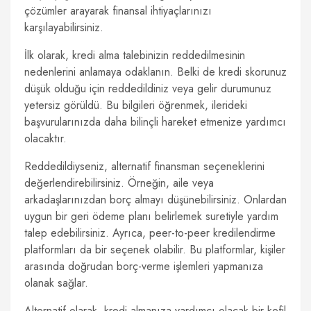
çözümler arayarak finansal ihtiyaçlarınızı
karşılayabilirsiniz.
İlk olarak, kredi alma talebinizin reddedilmesinin
nedenlerini anlamaya odaklanın. Belki de kredi skorunuz
düşük olduğu için reddedildiniz veya gelir durumunuz
yetersiz görüldü. Bu bilgileri öğrenmek, ilerideki
başvurularınızda daha bilinçli hareket etmenize yardımcı
olacaktır.
Reddedildiyseniz, alternatif finansman seçeneklerini
değerlendirebilirsiniz. Örneğin, aile veya
arkadaşlarınızdan borç almayı düşünebilirsiniz. Onlardan
uygun bir geri ödeme planı belirlemek suretiyle yardım
talep edebilirsiniz. Ayrıca, peer-to-peer kredilendirme
platformları da bir seçenek olabilir. Bu platformlar, kişiler
arasında doğrudan borç-verme işlemleri yapmanıza
olanak sağlar.
Alternatif olarak, kredi almanıza yardımcı olacak bir kefil