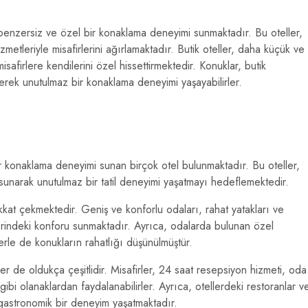
 benzersiz ve özel bir konaklama deneyimi sunmaktadır. Bu oteller,
metleriyle misafirlerini ağırlamaktadır. Butik oteller, daha küçük ve
afirlere kendilerini özel hissettirmektedir. Konuklar, butik
nerek unutulmaz bir konaklama deneyimi yaşayabilirler.
ir konaklama deneyimi sunan birçok otel bulunmaktadır. Bu oteller,
ar sunarak unutulmaz bir tatil deneyimi yaşatmayı hedeflemektedir.
ikkat çekmektedir. Geniş ve konforlu odaları, rahat yatakları ve
vlerindeki konforu sunmaktadır. Ayrıca, odalarda bulunan özel
lerle de konukların rahatlığı düşünülmüştür.
er de oldukça çeşitlidir. Misafirler, 24 saat resepsiyon hizmeti, oda
 gibi olanaklardan faydalanabilirler. Ayrıca, otellerdeki restoranlar v
 gastronomik bir deneyim yaşatmaktadır.