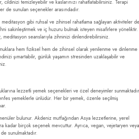
cildinizi temizleyebilir ve kaslarınızı rahatlatabilirsiniz. Terapi
tler de sunulan seçenekler arasındadır.
 meditasyon gibi ruhsal ve zihinsel rahatlama sağlayan aktiviteler d
ihni sakinleştirmek ve iç huzuru bulmak isteyen misafirlere yöneliktir.
 meditasyon seanslarıyla zihninizi dinlendirebilirsiniz.
onuklara hem fiziksel hem de zihinsel olarak yenilenme ve dinlenme
inizi şımartabilir, günlük yaşamın stresinden uzaklaşabilir ve
niz.
uklarına lezzetli yemek seçenekleri ve özel deneyimler sunmaktadır
n enfes yemeklerle ünlüdür. Her bir yemek, özenle seçilmiş
nar.
 menüler bulunur. Akdeniz mutfağından Asya lezzetlerine, yerel
ara kadar birçok seçenek mevcuttur. Ayrıca, vegan, vejetaryen vey
r de sunulmaktadır.