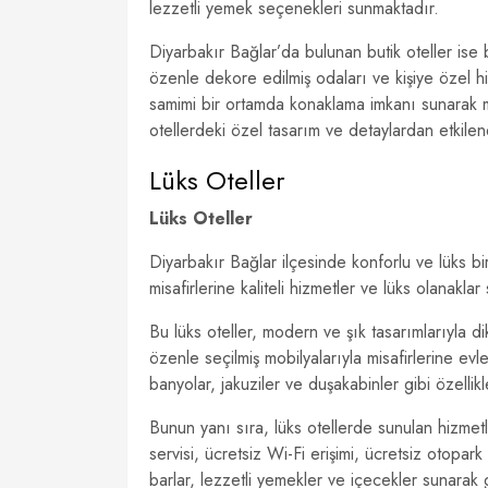
lezzetli yemek seçenekleri sunmaktadır.
Diyarbakır Bağlar’da bulunan butik oteller ise
özenle dekore edilmiş odaları ve kişiye özel hiz
samimi bir ortamda konaklama imkanı sunarak mis
otellerdeki özel tasarım ve detaylardan etkile
Lüks Oteller
Lüks Oteller
Diyarbakır Bağlar ilçesinde konforlu ve lüks b
misafirlerine kaliteli hizmetler ve lüks olanakl
Bu lüks oteller, modern ve şık tasarımlarıyla d
özenle seçilmiş mobilyalarıyla misafirlerine e
banyolar, jakuziler ve duşakabinler gibi özellik
Bunun yanı sıra, lüks otellerde sunulan hizmetl
servisi, ücretsiz Wi-Fi erişimi, ücretsiz otopark
barlar, lezzetli yemekler ve içecekler sunarak