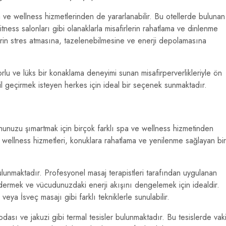
a ve wellness hizmetlerinden de yararlanabilir. Bu otellerde bulunan
tness salonları gibi olanaklarla misafirlerin rahatlama ve dinlenme
lerin stres atmasına, tazelenebilmesine ve enerji depolamasına
orlu ve lüks bir konaklama deneyimi sunan misafirperverlikleriyle ön
til geçirmek isteyen herkes için ideal bir seçenek sunmaktadır.
unuzu şımartmak için birçok farklı spa ve wellness hizmetinden
e wellness hizmetleri, konuklara rahatlama ve yenilenme sağlayan bir
bulunmaktadır. Profesyonel masaj terapistleri tarafından uygulanan
 gidermek ve vücudunuzdaki enerji akışını dengelemek için idealdir.
eya İsveç masajı gibi farklı tekniklerle sunulabilir.
dası ve jakuzi gibi termal tesisler bulunmaktadır. Bu tesislerde vaki