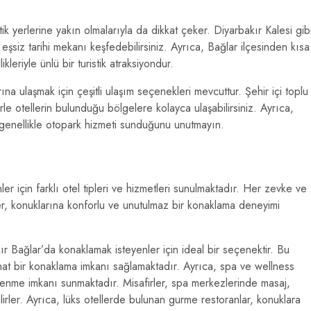
stik yerlerine yakın olmalarıyla da dikkat çeker. Diyarbakır Kalesi gib
u eşsiz tarihi mekanı keşfedebilirsiniz. Ayrıca, Bağlar ilçesinden kısa
eriyle ünlü bir turistik atraksiyondur.
ına ulaşmak için çeşitli ulaşım seçenekleri mevcuttur. Şehir içi toplu
rle otellerin bulunduğu bölgelere kolayca ulaşabilirsiniz. Ayrıca,
 genellikle otopark hizmeti sunduğunu unutmayın.
er için farklı otel tipleri ve hizmetleri sunulmaktadır. Her zevke ve
er, konuklarına konforlu ve unutulmaz bir konaklama deneyimi
kır Bağlar’da konaklamak isteyenler için ideal bir seçenektir. Bu
rahat bir konaklama imkanı sağlamaktadır. Ayrıca, spa ve wellness
lenme imkanı sunmaktadır. Misafirler, spa merkezlerinde masaj,
rler. Ayrıca, lüks otellerde bulunan gurme restoranlar, konuklara