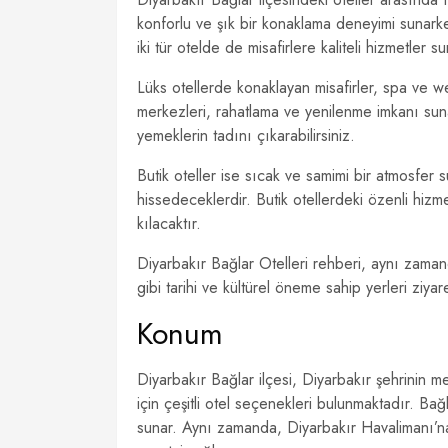
konforlu ve şık bir konaklama deneyimi sunarke
iki tür otelde de misafirlere kaliteli hizmetler s
Lüks otellerde konaklayan misafirler, spa ve we
merkezleri, rahatlama ve yenilenme imkanı suna
yemeklerin tadını çıkarabilirsiniz.
Butik oteller ise sıcak ve samimi bir atmosfer s
hissedeceklerdir. Butik otellerdeki özenli hiz
kılacaktır.
Diyarbakır Bağlar Otelleri rehberi, aynı zaman
gibi tarihi ve kültürel öneme sahip yerleri ziyar
Konum
Diyarbakır Bağlar ilçesi, Diyarbakır şehrinin 
için çeşitli otel seçenekleri bulunmaktadır. Bağl
sunar. Aynı zamanda, Diyarbakır Havalimanı’na