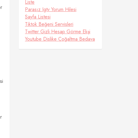
Liste
er
Parasız Igtv Yorum Hilesi
Sayfa Listesi
Tiktok Beğeni Servisleri
Twitter Gizli Hesap Görme Ekşi
Youtube Dislike Çoğaltma Bedava
si
r