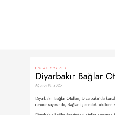
Skip
to
content
UNCATEGORIZED
Diyarbakır Bağlar Ot
Ağustos 18, 2023
Diyarbakır Bağlar Otelleri, Diyarbakır’da konak
rehber sayesinde, Bağlar ilçesindeki otellerin ko
Diyarbakır Bağlar ilçesindeki oteller arasında 