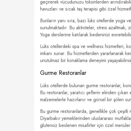
geçirerek vücudunuzu toksinlerden arındırabilir, 
havuzları ve sıcak taş terapisi gibi özel hizme
Bunların yanı sıra, bazı lüks otellerde yoga ve
sunulmaktadır. Bu aktiviteler, stresi azaltmak, z
Yoga derslerine katılarak bedeninizi esnetebilir,
Lüks otellerdeki spa ve wellness hizmetleri, k
imkanı sunar. Bu hizmetlerden yararlanarak kend
unutulmaz bir konaklama deneyimi yaşayabilirsi
Gurme Restoranlar
Lüks otellerde bulunan gurme restoranlar, kon
Bu restoranlar, yaratıcı şeflerin elinden çıka
malzemelerle hazırlanır ve görsel bir şölen su
Bu gurme restoranlarda, genellikle çok çeşitli
Diyarbakır yemeklerinden uluslararası mutfakl
glutensiz beslenen misafirler için özel menüle