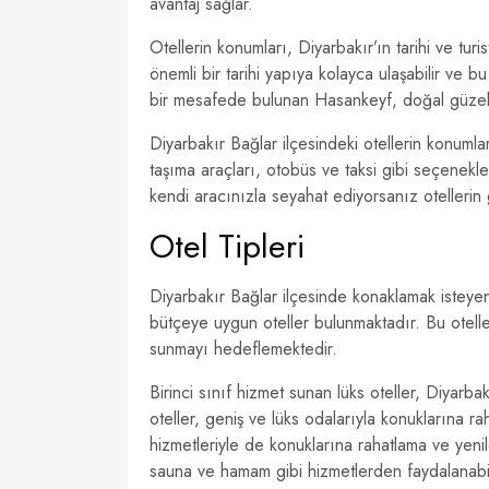
avantaj sağlar.
Otellerin konumları, Diyarbakır’ın tarihi ve turi
önemli bir tarihi yapıya kolayca ulaşabilir ve b
bir mesafede bulunan Hasankeyf, doğal güzellikl
Diyarbakır Bağlar ilçesindeki otellerin konumlar
taşıma araçları, otobüs ve taksi gibi seçenekle
kendi aracınızla seyahat ediyorsanız otellerin
Otel Tipleri
Diyarbakır Bağlar ilçesinde konaklamak isteyenl
bütçeye uygun oteller bulunmaktadır. Bu otell
sunmayı hedeflemektedir.
Birinci sınıf hizmet sunan lüks oteller, Diyarba
oteller, geniş ve lüks odalarıyla konuklarına 
hizmetleriyle de konuklarına rahatlama ve yeni
sauna ve hamam gibi hizmetlerden faydalanabili