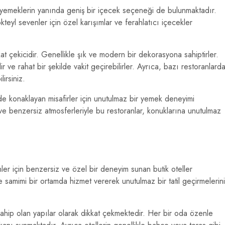
 yemeklerin yanında geniş bir içecek seçeneği de bulunmaktadır.
kteyl sevenler için özel karışımlar ve ferahlatıcı içecekler
t çekicidir. Genellikle şık ve modern bir dekorasyona sahiptirler.
lir ve rahat bir şekilde vakit geçirebilirler. Ayrıca, bazı restoranlard
irsiniz.
de konaklayan misafirler için unutulmaz bir yemek deneyimi
ve benzersiz atmosferleriyle bu restoranlar, konuklarına unutulmaz
ler için benzersiz ve özel bir deneyim sunan butik oteller
ve samimi bir ortamda hizmet vererek unutulmaz bir tatil geçirmelerini
 sahip olan yapılar olarak dikkat çekmektedir. Her bir oda özenle