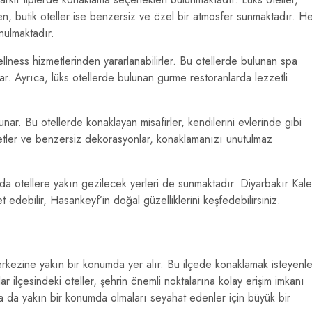
n, butik oteller ise benzersiz ve özel bir atmosfer sunmaktadır. H
unulmaktadır.
llness hizmetlerinden yararlanabilirler. Bu otellerde bulunan spa
r. Ayrıca, lüks otellerde bulunan gurme restoranlarda lezzetli
unar. Bu otellerde konaklayan misafirler, kendilerini evlerinde gibi
metler ve benzersiz dekorasyonlar, konaklamanızı unutulmaz
da otellere yakın gezilecek yerleri de sunmaktadır. Diyarbakır Kale
et edebilir, Hasankeyf’in doğal güzelliklerini keşfedebilirsiniz.
merkezine yakın bir konumda yer alır. Bu ilçede konaklamak isteyenle
ar ilçesindeki oteller, şehrin önemli noktalarına kolay erişim imkanı
 da yakın bir konumda olmaları seyahat edenler için büyük bir