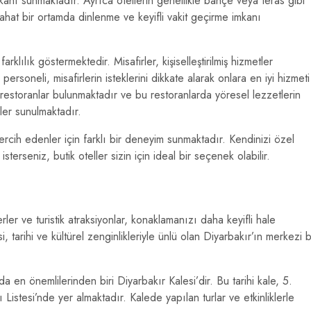
kanı sunmaktadır. Ayrıca otellerin genellikle bahçe veya teras gibi
rahat bir ortamda dinlenme ve keyifli vakit geçirme imkanı
rklılık göstermektedir. Misafirler, kişiselleştirilmiş hizmetler
ersoneli, misafirlerin isteklerini dikkate alarak onlara en iyi hizmeti
 restoranlar bulunmaktadır ve bu restoranlarda yöresel lezzetlerin
ler sunulmaktadır.
ercih edenler için farklı bir deneyim sunmaktadır. Kendinizi özel
erseniz, butik oteller sizin için ideal bir seçenek olabilir.
ler ve turistik atraksiyonlar, konaklamanızı daha keyifli hale
 tarihi ve kültürel zenginlikleriyle ünlü olan Diyarbakır’ın merkezi b
a en önemlilerinden biri Diyarbakır Kalesi’dir. Bu tarihi kale, 5.
stesi’nde yer almaktadır. Kalede yapılan turlar ve etkinliklerle