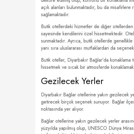
dekore edilmiş olup, konforlu bir konaklama im
açık alanları bulunmaktadır, bu da misafirlere 
sağlamaktadır.
Butik otellerdeki hizmetler de diğer otellerden fa
sayesinde kendilerini özel hissetmektedir. Otel p
sunmaktadır. Ayrıca, butik otellerde genellikle
yanı sıra uluslararası mutfaklardan da seçenek
Butik oteller, Diyarbakır Bağlar’da konaklama t
hissetmek ve sıcak bir atmosferde konaklamak ist
Gezilecek Yerler
Diyarbakır Bağlar otellerine yakın gezilecek yer
getirecek birçok seçenek sunuyor. Bağlar ilçesi,
noktasında yer alıyor.
Bağlar otellerine yakın gezilecek yerler arasınd
yüzyılda yapılmış olup, UNESCO Dünya Mirası Li