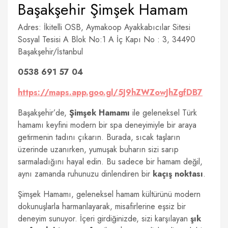
Başakşehir Şimşek Hamam
Adres: İkitelli OSB, Aymakoop Ayakkabıcılar Sitesi
Sosyal Tesisi A Blok No:1 A İç Kapı No : 3, 34490
Başakşehir/İstanbul
0538 691 57 04
https://maps.app.goo.gl/5J9hZWZowJhZgfDB7
Başakşehir’de,
Şimşek Hamamı
ile geleneksel Türk
hamamı keyfini modern bir spa deneyimiyle bir araya
getirmenin tadını çıkarın. Burada, sıcak taşların
üzerinde uzanırken, yumuşak buharın sizi sarıp
sarmaladığını hayal edin. Bu sadece bir hamam değil,
aynı zamanda ruhunuzu dinlendiren bir
kaçış noktası
.
Şimşek Hamamı, geleneksel hamam kültürünü modern
dokunuşlarla harmanlayarak, misafirlerine eşsiz bir
deneyim sunuyor. İçeri girdiğinizde, sizi karşılayan
şık