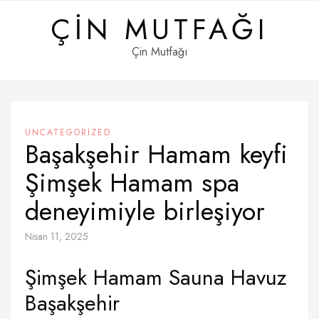
Skip
ÇIN MUTFAĞI
to
content
Çin Mutfağı
UNCATEGORIZED
Başakşehir Hamam keyfi
Şimşek Hamam spa
deneyimiyle birleşiyor
Nisan 11, 2025
Şimşek Hamam Sauna Havuz
Başakşehir