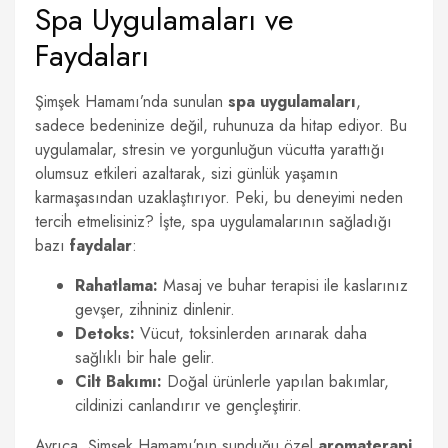
Spa Uygulamaları ve
Faydaları
Şimşek Hamamı’nda sunulan
spa uygulamaları
,
sadece bedeninize değil, ruhunuza da hitap ediyor. Bu
uygulamalar, stresin ve yorgunluğun vücutta yarattığı
olumsuz etkileri azaltarak, sizi günlük yaşamın
karmaşasından uzaklaştırıyor. Peki, bu deneyimi neden
tercih etmelisiniz? İşte, spa uygulamalarının sağladığı
bazı
faydalar
:
Rahatlama:
Masaj ve buhar terapisi ile kaslarınız
gevşer, zihniniz dinlenir.
Detoks:
Vücut, toksinlerden arınarak daha
sağlıklı bir hale gelir.
Cilt Bakımı:
Doğal ürünlerle yapılan bakımlar,
cildinizi canlandırır ve gençleştirir.
Ayrıca, Şimşek Hamamı’nın sunduğu özel
aromaterapi