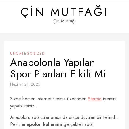
Skip
ÇIN MUTFAĞI
to
content
Çin Mutfağı
UNCATEGORIZED
Anapolonla Yapılan
Spor Planları Etkili Mi
Haziran 21, 2025
Sizde hemen internet sitemiz üzerinden
Steroid
işlemini
yapabilirsiniz.
Anapolon, sporcular arasında sıkça duyulan bir terimdir.
Peki,
anapolon kullanımı
gerçekten spor