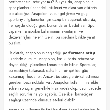
performansını artırıyor mu? Bu yazıda, anapolonun
spor planları üzerindeki etkilerini ve olası yan etkilerini
ele alacağız. Anapolon, vücut geliştirme ve güç
sporlarıyla ilgilenenler için cazip bir seçenek olsa da,
her şeyde olduğu gibi, bunun da bir bedeli var. Spor
yaparken anapolon kullanmanın avantajları ve
dezavantajları neler? Gelin, bu sorulara birlikte yanıt
bulalım.
İlk olarak, anapolonun sağladığı
performans artışı
üzerinde duralım. Anapolon, kas kütlesini artırma ve
dayanıklılığı yükseltme kapasitesi ile bilinir. Sporcular,
bu maddeyi kullanarak daha hızlı bir şekilde güç
kazanmayı hedefler. Ancak, bu süreçte dikkat edilmesi
gereken bazı noktalar var. Anapolon kullanımı ile elde
edilen sonuçlar genellikle kısa vadeli olup, uzun vadede
sağlık sorunlarına yol açabilir. Özellikle,
karaciğer
sağlığı
üzerinde olumsuz etkileri olabilir.
Anapolon kullanımı ile ilgili bir diğer önemli nokta ise, bu