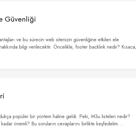
te Güvenliği
tajları ve bu sürecin web sitenizin güvenliğine etkileri ele
i hakkında bilgi verilecektir. Öncelikle, footer backlink nedir? Kısaca
ri
oldukça popüler bir yöntem haline geldi. Peki, M3u listeleri nedir?
kadar önemli? Bu soruların cevaplarını birlikte keşfedelim....